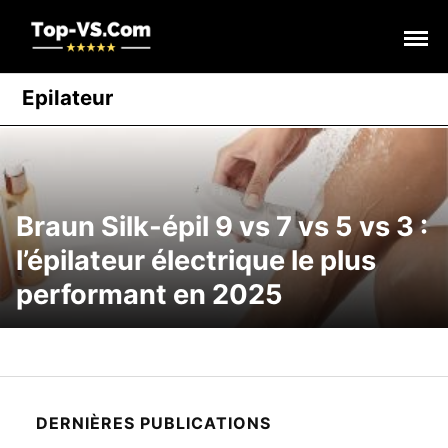
Skip
to
content
Epilateur
Braun Silk-épil 9 vs 7 vs 5 vs 3 :
l’épilateur électrique le plus
performant en 2025
DERNIÈRES PUBLICATIONS