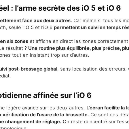
el : l’arme secrète des iO 5 et iO 6
nettement face aux deux autres.
Car même si tous les mo
th, seule l’iO 5 et l’iO 6
permettent un suivi en temps rée
 en six zones
et affiche en direct les zones correctement 
Le résultat ?
Une routine plus équilibrée, plus précise, pl
ones tout en insistant trop sur d’autres.
 suivi post-brossage global
, sans localisation des erreurs.
diat.
idienne affinée sur l’iO 6
 une légère avance sur les deux autres.
L’écran facilite la 
a vérification de l’usure de la brossette.
Ce sont des déta
que changement de réglage.
On reste concentré sur l’essen
echnologique.