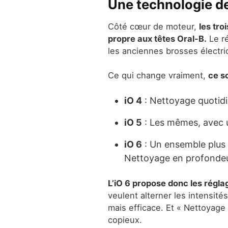
Une technologie d
Côté cœur de moteur,
les tro
propre aux têtes Oral-B.
Le ré
les anciennes brosses électr
Ce qui change vraiment,
ce s
iO 4
: Nettoyage quotidi
iO 5
: Les mêmes, avec u
iO 6
: Un ensemble plus 
Nettoyage en profondeu
L’iO 6 propose donc les réglag
veulent alterner les intensité
mais efficace. Et « Nettoyage
copieux.