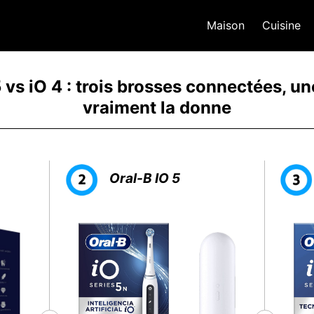
Maison
Cuisine
5 vs iO 4 : trois brosses connectées, u
vraiment la donne
Oral-B IO 5