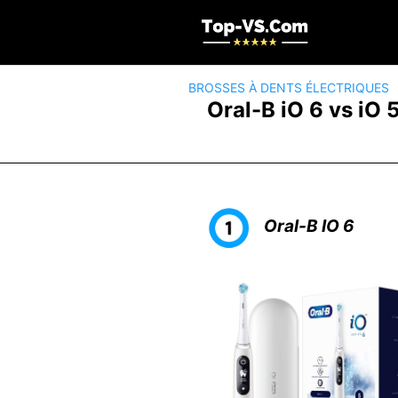
Skip
to
content
BROSSES À DENTS ÉLECTRIQUES
Oral-B iO 6 vs iO 
Oral-B IO 6