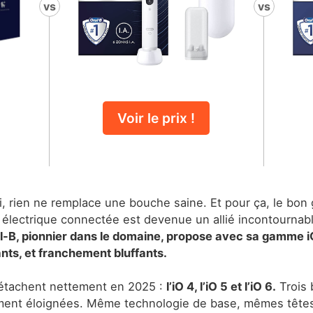
vs
vs
Voir le prix !
, rien ne remplace une bouche saine. Et pour ça, le bon g
s électrique connectée est devenue un allié incontournab
l-B, pionnier dans le domaine, propose avec sa gamme i
sants, et franchement bluffants.
détachent nettement en 2025 :
l’iO 4, l’iO 5 et l’iO 6.
Trois 
ment éloignées. Même technologie de base, mêmes têtes